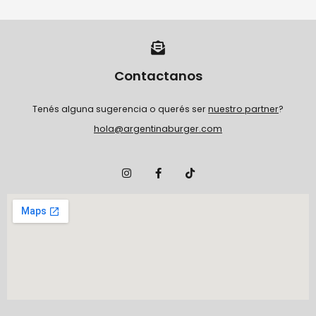
Contactanos
Tenés alguna sugerencia o querés ser
nuestro partner
?
hola@argentinaburger.com
I
F
T
n
a
i
s
c
k
t
e
t
a
b
o
g
o
k
r
o
a
k
m
-
f