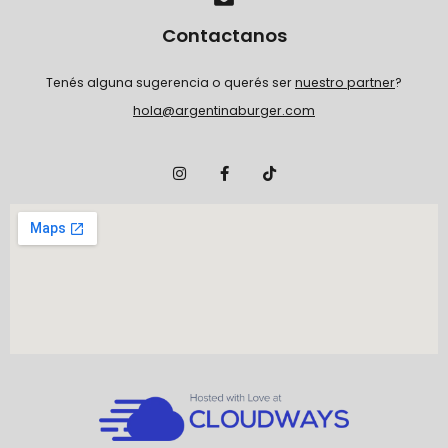
Contactanos
Tenés alguna sugerencia o querés ser
nuestro partner
?
hola@argentinaburger.com
I
F
T
n
a
i
s
c
k
t
e
t
a
b
o
g
o
k
r
o
a
k
m
-
f