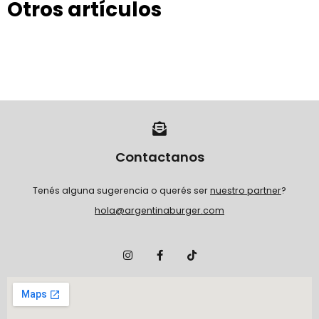
Otros artículos
Contactanos
Tenés alguna sugerencia o querés ser
nuestro partner
?
hola@argentinaburger.com
I
F
T
n
a
i
s
c
k
t
e
t
a
b
o
g
o
k
r
o