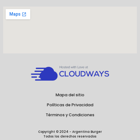
s
c
k
t
e
t
a
b
o
g
o
k
r
o
a
k
m
-
f
Mapa del sitio
Políticas de Privacidad
Términos y Condiciones
Copyright © 2024 - Argentina Burger
Todos los derechos reservados