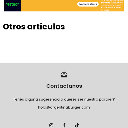
Otros artículos
Contactanos
Tenés alguna sugerencia o querés ser
nuestro partner
?
hola@argentinaburger.com
I
F
T
n
a
i