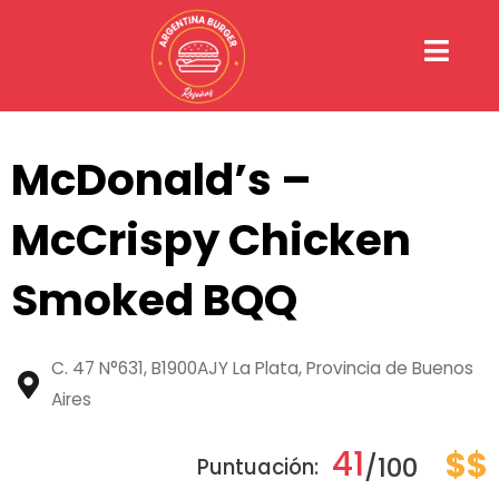
Ir
al
contenido
McDonald’s –
McCrispy Chicken
Smoked BQQ
C. 47 N°631, B1900AJY La Plata, Provincia de Buenos
Aires
41
$$
/100
Puntuación: