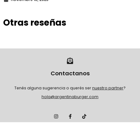
Otras reseñas
Contactanos
Tenés alguna sugerencia o querés ser
nuestro partner
?
hola@argentinaburger.com
I
F
T
n
a
i
s
c
k
t
e
t
a
b
o
g
o
k