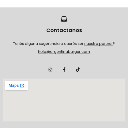
Contactanos
Tenés alguna sugerencia o querés ser
nuestro partner
?
hola@argentinaburger.com
I
F
T
n
a
i
s
c
k
t
e
t
a
b
o
g
o
k
r
o
a
k
m
-
f