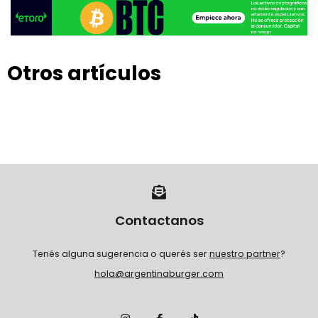
Otros artículos
Contactanos
Tenés alguna sugerencia o querés ser
nuestro partner
?
hola@argentinaburger.com
I
F
T