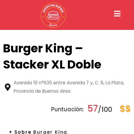
Ir
al
contenido
Burger King –
Stacker XL Doble
Avenida 51 n°635 entre Avenida 7 y, C. 8, La Plata,
Provincia de Buenos Aires
57
$$
/100
Puntuación:
+ Sobre
Burger King